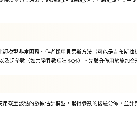
此類模型非常困難。作者採用貝葉斯方法（可能是吉布斯抽
t=1}^T$) 以及超參數（如共變異數矩陣 $Q$）。先驗分佈用於
使用截至該點的數據估計模型，獲得參數的後驗分佈，並計