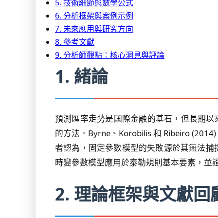
5. 技術細節與數學公式
6. 分析框架與案例示例
7. 未來應用與研究方向
8. 參考文獻
9. 分析師觀點：核心洞見與評論
1. 緒論
預測匯率走勢是國際金融的基石，但長期以來一直
的方法。Byrne、Korobilis 和 Rib
者認為，固定參數模型的失敗源於其無法捕
時變參數模型應用於泰勒規則基本要素，並
2. 理論框架與文獻回