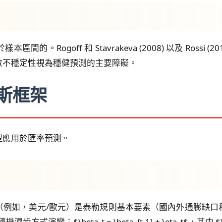
Rogoff 和 Stavrakeva (2008) 以及 Ross
數不穩定性視為穩健預測的主要障礙。
葉斯框架
型應用於匯率預測。
（例如，美元/歐元）是泰勒規則基本要素（國內外通膨缺口
方式演變：$\beta_t = \beta_{t-1} + \eta_t$，其中 