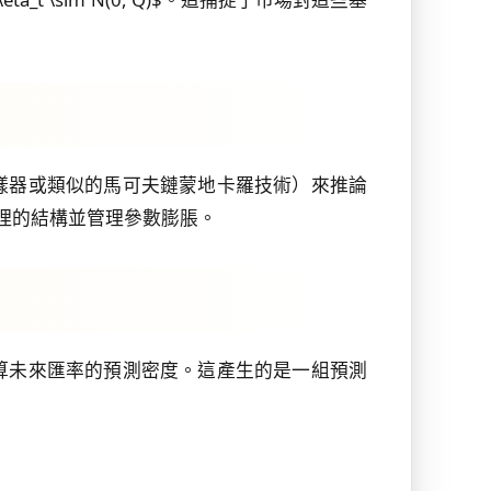
樣器或類似的馬可夫鏈蒙地卡羅技術）來推論
施加合理的結構並管理參數膨脹。
算未來匯率的預測密度。這產生的是一組預測