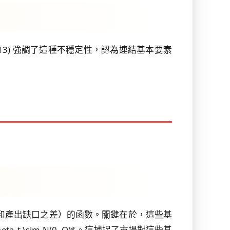
i (2013) 強調了這種不穩定性，認為連結基本要素
和產出缺口之差）的函數。關鍵在於，這些基
$\eta_t \sim N(0, Q)$。這捕捉了市場對這些基