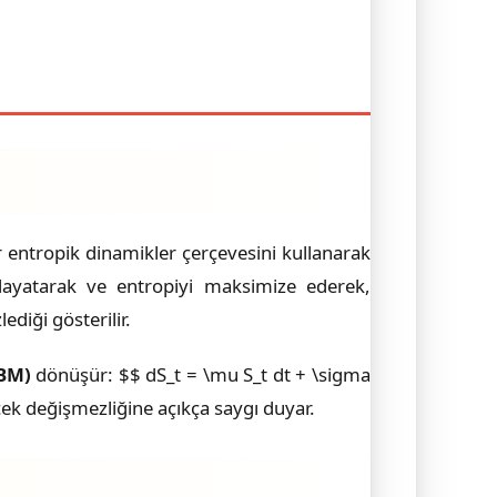
ar entropik dinamikler çerçevesini kullanarak
) dayatarak ve entropiyi maksimize ederek,
lediği gösterilir.
BM)
dönüşür: $$ dS_t = \mu S_t dt + \sigma
k değişmezliğine açıkça saygı duyar.