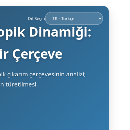
Dil Seçin
ropik Dinamiği:
ir Çerçeve
k çıkarım çerçevesinin analizi;
 türetilmesi.