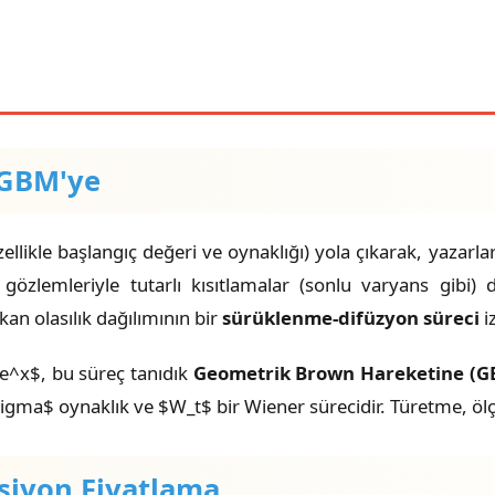
n GBM'ye
ellikle başlangıç değeri ve oynaklığı) yola çıkarak, yazarl
a gözlemleriyle tutarlı kısıtlamalar (sonlu varyans gibi
kan olasılık dağılımının bir
sürüklenme-difüzyon süreci
iz
e^x$, bu süreç tanıdık
Geometrik Brown Hareketine (G
ma$ oynaklık ve $W_t$ bir Wiener sürecidir. Türetme, ölçe
psiyon Fiyatlama