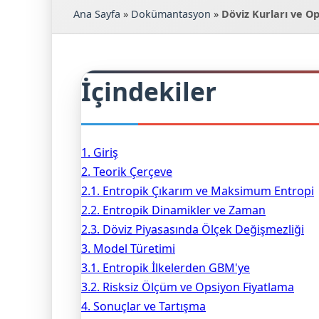
Ana Sayfa
»
Dokümantasyon
»
Döviz Kurları ve Op
İçindekiler
1. Giriş
2. Teorik Çerçeve
2.1. Entropik Çıkarım ve Maksimum Entropi
2.2. Entropik Dinamikler ve Zaman
2.3. Döviz Piyasasında Ölçek Değişmezliği
3. Model Türetimi
3.1. Entropik İlkelerden GBM'ye
3.2. Risksiz Ölçüm ve Opsiyon Fiyatlama
4. Sonuçlar ve Tartışma