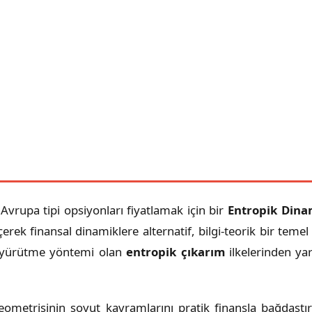
vrupa tipi opsiyonları fiyatlamak için bir
Entropik Dina
çerek finansal dinamiklere alternatif, bilgi-teorik bir te
ıl yürütme yöntemi olan
entropik çıkarım
ilkelerinden yar
metrisinin soyut kavramlarını pratik finansla bağdaştıra