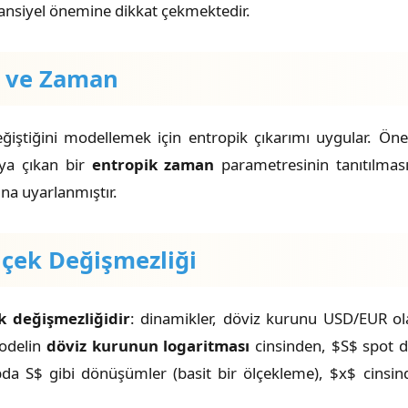
otansiyel önemine dikkat çekmektedir.
r ve Zaman
değiştiğini modellemek için entropik çıkarımı uygular. Öne
aya çıkan bir
entropik zaman
parametresinin tanıtılması
na uyarlanmıştır.
lçek Değişmezliği
k değişmezliğidir
: dinamikler, döviz kurunu USD/EUR ol
modelin
döviz kurunun logaritması
cinsinden, $S$ spot d
mbda S$ gibi dönüşümler (basit bir ölçekleme), $x$ cinsin