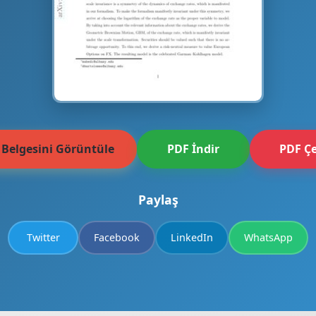
 Belgesini Görüntüle
PDF İndir
PDF Çe
Paylaş
Twitter
Facebook
LinkedIn
WhatsApp