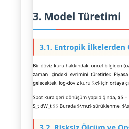
3. Model Türetimi
3.1. Entropik İlkelerde
Bir döviz kuru hakkındaki öncel bilgiden (öz
zaman içindeki evrimini türetirler. Piyas
gelecekteki log-döviz kuru $x$ için ortaya çı
Spot kura geri dönüşüm yapıldığında, $S = 
S_t dW_t $$ Burada $\mu$ sürüklenme, $\sig
3.2. Risksiz Ölçüm ve O