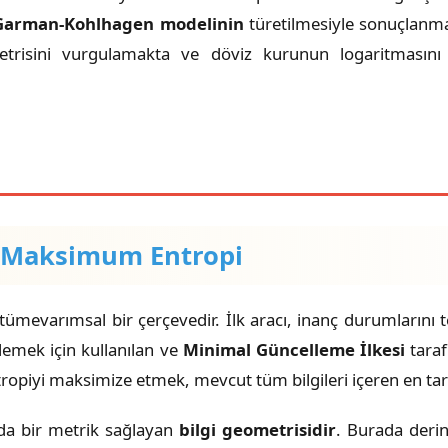
Garman-Kohlhagen modelinin
türetilmesiyle sonuçlanmak
trisini vurgulamakta ve döviz kurunun logaritmasını
e Maksimum Entropi
n tümevarımsal bir çerçevedir. İlk aracı, inanç durumlarını
llemek için kullanılan ve
Minimal Güncelleme İlkesi
taraf
tropiyi maksimize etmek, mevcut tüm bilgileri içeren en tara
ında bir metrik sağlayan
bilgi geometrisidir
. Burada deri