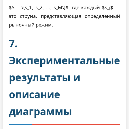
$S = \{s_1, s_2, ..., s_M\}$, где каждый $s_j$ —
это струна, представляющая определенный
рыночный режим.
7.
Экспериментальные
результаты и
описание
диаграммы