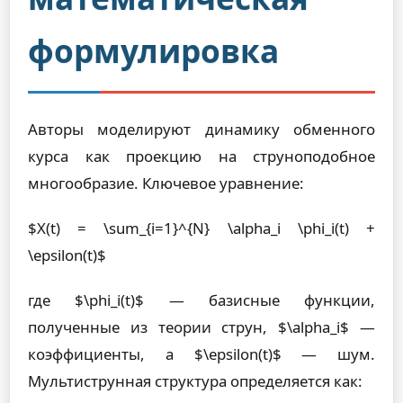
формулировка
Авторы моделируют динамику обменного
курса как проекцию на струноподобное
многообразие. Ключевое уравнение:
$X(t) = \sum_{i=1}^{N} \alpha_i \phi_i(t) +
\epsilon(t)$
где $\phi_i(t)$ — базисные функции,
полученные из теории струн, $\alpha_i$ —
коэффициенты, а $\epsilon(t)$ — шум.
Мультиструнная структура определяется как: