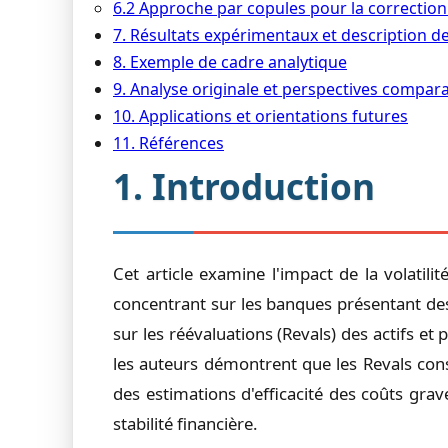
6.2 Approche par copules pour la correction
7. Résultats expérimentaux et description d
8. Exemple de cadre analytique
9. Analyse originale et perspectives compara
10. Applications et orientations futures
11. Références
1. Introduction
Cet article examine l'impact de la volatili
concentrant sur les banques présentant des
sur les réévaluations (Revals) des actifs e
les auteurs démontrent que les Revals cons
des estimations d'efficacité des coûts grav
stabilité financière.