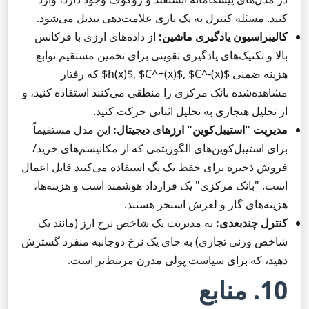
کنید. مسئله کنترل به یک بازی علامت‌دهی تبدیل می‌شود.
کالیبراسیون یادگیری ماشین:
از داده‌های ارزی با فرکانس
بالا و تکنیک‌های یادگیری تقویتی برای تخمین مستقیم توابع
هزینه ضمنی $h(x)$, $C^+(x)$, $C^-(x)$ که رفتار
مشاهده‌شده بانک مرکزی را منطقی می‌کنند استفاده کنید، و
از تحلیل هنجاری به تحلیل اثباتی حرکت کنید.
مدیریت "استیبل‌کوین" ارزهای دیجیتال:
این مدل مستقیماً
برای استیبل‌کوین‌های الگوریتمی که از مکانیسم‌های خرید/
فروش ذخیره برای حفظ یک پگ استفاده می‌کنند قابل اعمال
است. "بانک مرکزی" یک قرارداد هوشمند است و هزینه‌ها،
هزینه‌های گاز و لغزش استخر هستند.
کنترل چندبعدی:
به مدیریت یک شاخص نرخ ارز (مانند یک
شاخص وزنی تجاری) به جای یک نرخ دوجانبه منفرد گسترش
دهید، که برای سیاست پولی مدرن مرتبط‌تر است.
10. منابع