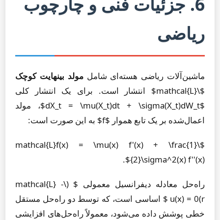
6. جزئیات فنی و چارچوب
ریاضی
ماشین‌آلات ریاضی هسته‌ای شامل
مولد بینهایت کوچک
$\mathcal{L}$ انتشار است. برای یک انتشار کلی
$dX_t = \mu(X_t)dt + \sigma(X_t)dW_t$، مولد
اعمال‌شده بر یک تابع هموار $f$ به این صورت است:
$\mathcal{L}f(x) = \mu(x) f'(x) + \frac{1}
{2}\sigma^2(x) f''(x)$.
راه‌حل معادله دیفرانسیل معمولی $ (\mathcal{L} -
r)u(x) = 0 $ اساسی است، که توسط دو راه‌حل مستقل
خطی پوشش داده می‌شود، معمولاً راه‌حل‌های افزایشی