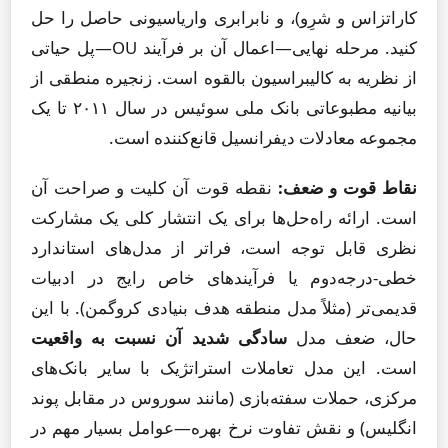
کاراتزاس و شرِو)، و نابرابری واریاسیونی حاصل را حل
کنید. مرحله نهایی—اعمال آن بر فرآیند OU—پل حیاتی
از نظریه به کالیبراسیون بالقوه است. زنجیره منطقی از
بیانیه مطبوعاتی بانک ملی سوئیس در سال ۲۰۱۱ تا یک
مجموعه معادلات دیفرانسیل قانع‌کننده است.
نقاط قوت و ضعف:
نقطه قوت آن کلیت و صراحت آن
است. ارائه راه‌حل‌ها برای یک انتشار کلی یک مشارکت
نظری قابل توجه است، فراتر از مدل‌های استاندارد
خطی-درجه‌دوم یا فرآیندهای خاص رایج در ادبیات
قدیمی‌تر (مثلاً مدل منطقه هدف بنیادی کروگمن). با این
حال، ضعف مدل
سادگی شدید آن نسبت به واقعیت
است. این مدل تعاملات استراتژیک با سایر بانک‌های
مرکزی، حملات سفته‌بازی (مانند سوروس در مقابل پوند
انگلیس) و نقش تفاوت نرخ بهره—عوامل بسیار مهم در