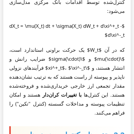
کنترل‌شده توسط اقدامات بانک مرکزی مدل‌سازی
می‌شود:
$dX_t = \mu(X_t) dt + \sigma(X_t) dW_t + d\xi^+_t -
d\xi^-_t$
که در آن $W_t$ یک حرکت براونی استاندارد است،
$\mu(\cdot)$ و $\sigma(\cdot)$ ضرایب رانش و
انتشار هستند، و $\xi^+_t$، $\xi^-_t$ فرآیندهای نزولی
ناپذیر و پیوسته از راست هستند که به ترتیب نشان‌دهنده
مقدار تجمعی ارز خارجی خریداری‌شده و فروخته‌شده
هستند. این کنترل‌ها
با تغییرات کران‌دار
هستند و امکان
تنظیمات پیوسته و مداخلات گسسته (کنترل "تکین") را
فراهم می‌کنند.