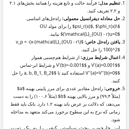
تنظیم مدل:
فرآیند حالت و تابع هزینه را همانند بخش‌های ۲.۱
و ۲.۲ تعریف کنید.
حل معادله دیفرانسیل معمولی:
راه‌حل‌های اساسی
$\psi_r(x)$, $\phi_r(x)$ را برای مولد OU
$(\mathcal{L}_{OU} - r)u=0$ بیابید.
یافتن راه‌حل خاص:
$(\mathcal{L}_{OU} - r)v_p = -(x-
100)^2$ را حل کنید.
اعمال شرایط مرزی:
از شرایط هم‌چسبی هموار
$V'(a)=0.001$ و $V'(b)=-0.001$ و شرایط ابر-تماس
$V''(a)=V''(b)=0$ استفاده کنید تا $a, b, B_1, B_2$ را حل
کنید.
خروجی:
راه‌حل مقادیر عددی برای مرز پایینی بهینه $a$
(مثلاً ۹۹.۴) و مرز بالایی بهینه $b$ (مثلاً ۱۰۰.۶) را به دست
می‌دهد، که دلالت بر عرض باند بهینه ۱.۲ دارد. بانک باید فقط
زمانی که نرخ به این سطوح برخورد می‌کند متعهد به مداخله
شود.
این چارچوب، بحث سیاستی کیفی را به یک تمرین