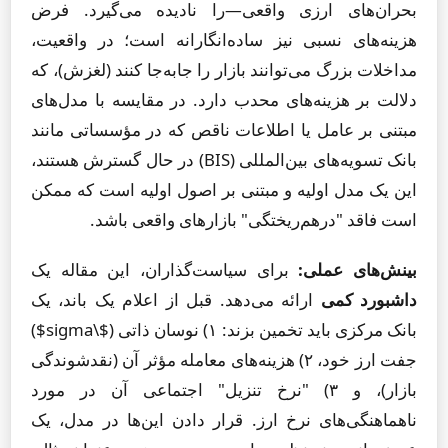
بحران‌های ارزی واقعی—را نادیده می‌گیرد. فرض
هزینه‌های نسبی نیز ساده‌انگارانه است؛ در واقعیت،
مداخلات بزرگ می‌توانند بازار را جابه‌جا کنند (لغزش)، که
دلالت بر هزینه‌های محدب دارد. در مقایسه با مدل‌های
مبتنی بر عامل یا اطلاعات ناقص که در مؤسساتی مانند
بانک تسویه‌های بین‌المللی (BIS) در حال گسترش هستند،
این یک مدل اولیه و مبتنی بر اصول اولیه است که ممکن
است فاقد "درهم‌ریختگی" بازارهای واقعی باشد.
بینش‌های عملی:
برای سیاست‌گذاران، این مقاله یک
داشبورد کمی
ارائه می‌دهد. قبل از اعلام یک باند، یک
بانک مرکزی باید تخمین بزند: ۱) نوسان ذاتی ($\sigma$)
جفت ارز خود، ۲) هزینه‌های معامله مؤثر آن (نقدشوندگی
بازار)، و ۳) "نرخ تنزیل" اجتماعی آن در مورد
ناهماهنگی‌های نرخ ارز. قرار دادن این‌ها در مدل، یک