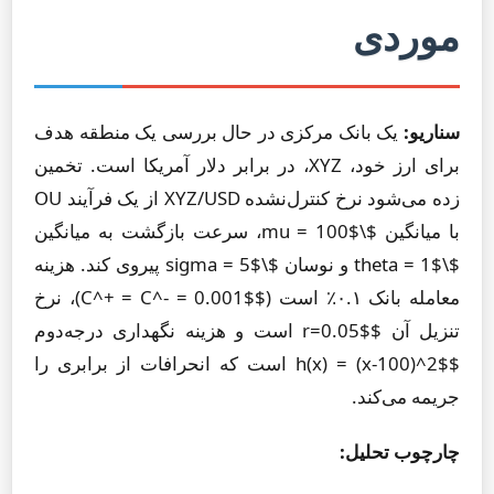
موردی
سناریو:
یک بانک مرکزی در حال بررسی یک منطقه هدف
برای ارز خود، XYZ، در برابر دلار آمریکا است. تخمین
زده می‌شود نرخ کنترل‌نشده XYZ/USD از یک فرآیند OU
با میانگین $\mu = 100$، سرعت بازگشت به میانگین
$\theta = 1$ و نوسان $\sigma = 5$ پیروی کند. هزینه
معامله بانک ۰.۱٪ است ($C^+ = C^- = 0.001$)، نرخ
تنزیل آن $r=0.05$ است و هزینه نگهداری درجه‌دوم
$h(x) = (x-100)^2$ است که انحرافات از برابری را
جریمه می‌کند.
چارچوب تحلیل: