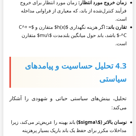
زمان خروج مورد انتظار:
زمان مورد انتظار برای خروج
فرآیند کنترل‌شده از باند، که معیاری از فراوانی مداخله
است.
تقارن باند:
اگر هزینه نگهداری $h(x)$ متقارن و $C^+ =
C^-$ باشد، باند حول میانگین بلندمدت $\mu$ متقارن
است.
4.3 تحلیل حساسیت و پیامدهای
سیاستی
تحلیل، بینش‌های سیاستی حیاتی و شهودی را آشکار
می‌کند:
نوسان بالاتر ($\sigma$)
باند بهینه را عریض‌تر می‌کند، زیرا
مداخلات مکرر برای حفظ یک باند باریک بسیار پرهزینه