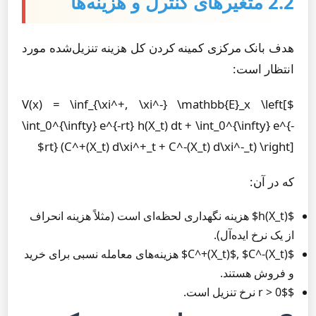
2.2 متغیرهای کنترل و هزینه‌ها
هدف بانک مرکزی کمینه کردن کل هزینه تنزیل‌شده مورد
انتظار است:
$V(x) = \inf_{\xi^+, \xi^-} \mathbb{E}_x \left[
\int_0^{\infty} e^{-rt} h(X_t) dt + \int_0^{\infty} e^{-
rt} (C^+(X_t) d\xi^+_t + C^-(X_t) d\xi^-_t) \right]$
که در آن:
$h(X_t)$ هزینه نگهداری لحظه‌ای است (مثلاً هزینه انحراف
از یک نرخ ایده‌آل).
$C^+(X_t)$, $C^-(X_t)$ هزینه‌های معامله نسبی برای خرید
و فروش هستند.
$r > 0$ نرخ تنزیل است.