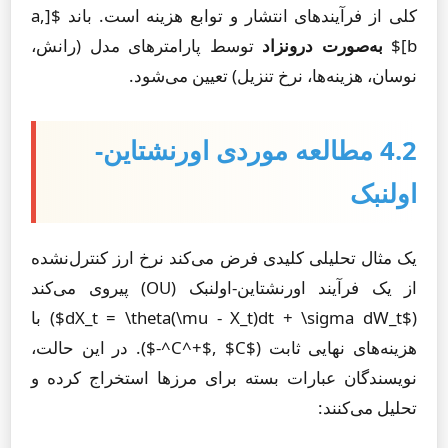
کلی از فرآیندهای انتشار و توابع هزینه است. باند $[a,
b]$
به‌صورت درونزاد
توسط پارامترهای مدل (رانش،
نوسان، هزینه‌ها، نرخ تنزیل) تعیین می‌شود.
4.2 مطالعه موردی اورنشتاین-
اولنبک
یک مثال تحلیلی کلیدی فرض می‌کند نرخ ارز کنترل‌نشده
از یک فرآیند اورنشتاین-اولنبک (OU) پیروی می‌کند
($dX_t = \theta(\mu - X_t)dt + \sigma dW_t$) با
هزینه‌های نهایی ثابت ($C^+$, $C^-$). در این حالت،
نویسندگان عبارات بسته برای مرزها استخراج کرده و
تحلیل می‌کنند: