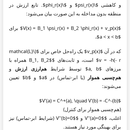
و کاهشی $\psi_r(x)$ و $\phi_r(x)$. تابع ارزش در
منطقه بدون مداخله به این صورت بیان می‌شود:
$V(x) = B_1 \psi_r(x) + B_2 \phi_r(x) + v_p(x)$ برای
$a < x < b$،
که در آن $v_p(x)$ یک راه‌حل خاص برای $(\mathcal{L}
- r)v = -h$ است، و ثابت‌های $B_1, B_2$ همراه با
مرزهای $a, b$ توسط شرایط
هم‌ارزی ارزش
و
هم‌چسبی هموار
(یا ابر-تماس) در $a$ و $b$ تعیین
می‌شوند:
$V'(a) = C^+(a), \quad V'(b) = -C^-(b)$
(هم‌چسبی هموار برای کنترل)
اغلب، $V''(a)=0$ و $V''(b)=0$ (شرایط ابر-تماس) نیز
برای بهینگی مورد نیاز هستند.