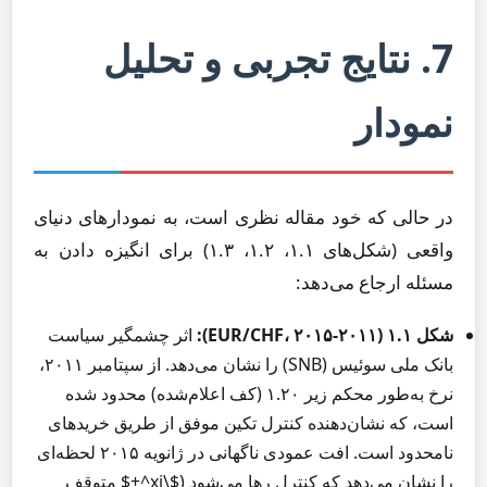
7. نتایج تجربی و تحلیل
نمودار
در حالی که خود مقاله نظری است، به نمودارهای دنیای
واقعی (شکل‌های ۱.۱، ۱.۲، ۱.۳) برای انگیزه دادن به
مسئله ارجاع می‌دهد:
شکل ۱.۱ (EUR/CHF، ۲۰۱۵-۲۰۱۱):
اثر چشمگیر سیاست
بانک ملی سوئیس (SNB) را نشان می‌دهد. از سپتامبر ۲۰۱۱،
نرخ به‌طور محکم زیر ۱.۲۰ (کف اعلام‌شده) محدود شده
است، که نشان‌دهنده کنترل تکین موفق از طریق خریدهای
نامحدود است. افت عمودی ناگهانی در ژانویه ۲۰۱۵ لحظه‌ای
را نشان می‌دهد که کنترل رها می‌شود ($\xi^+$ متوقف