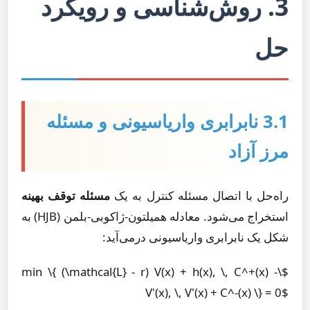
3. روش‌شناسی و رویکرد
حل
3.1 نابرابری واریاسیونی و مسئله
مرز آزاد
راه‌حل با اتصال مسئله کنترل به یک
مسئله توقف بهینه
استخراج می‌شود. معادله همیلتون-ژاکوبی-بلمن (HJB) به
شکل یک نابرابری واریاسیونی درمی‌آید:
$\min \{ (\mathcal{L} - r) V(x) + h(x), \, C^+(x) -
V'(x), \, V'(x) + C^-(x) \} = 0$