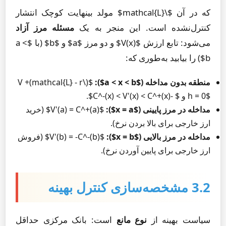
که در آن $\mathcal{L}$ مولد بینهایت کوچک انتشار
کنترل‌نشده است. این منجر به یک
مسئله مرز آزاد
می‌شود: تابع ارزش $V(x)$ و دو مرز $a$ و $b$ (با $a <
b$) را بیابید به‌طوری که:
منطقه بدون مداخله ($a < x < b$):
$(\mathcal{L} - r)V +
h = 0$ و $ -C^-(x) < V'(x) < C^+(x)$.
مداخله در مرز پایینی ($x = a$):
$V'(a) = C^+(a)$ (خرید
ارز خارجی برای بالا بردن نرخ).
مداخله در مرز بالایی ($x = b$):
$V'(b) = -C^-(b)$ (فروش
ارز خارجی برای پایین آوردن نرخ).
3.2 مشخصه‌سازی کنترل بهینه
سیاست بهینه از
نوع مانع
است: بانک مرکزی حداقل