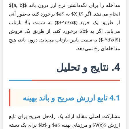
مداخله را برای نگه‌داشتن نرخ ارز درون باند $[a, b]$
انجام می‌دهد. اگر $X_t$ به $a$ برخورد کند، به‌طور آنی
از طریق یک خرید ($d\xi^+$) به سمت بالا بازتاب
می‌یابد. اگر به $b$ برخورد کند، از طریق یک فروش
($d\xi^-$) به سمت پایین بازتاب می‌یابد. درون باند، هیچ
مداخله‌ای رخ نمی‌دهد.
4. نتایج و تحلیل
4.1 تابع ارزش صریح و باند بهینه
مشارکت اصلی مقاله ارائه یک راه‌حل صریح برای تابع
ارزش $V(x)$ و مرزهای بهینه $a$ و $b$ برای یک دسته