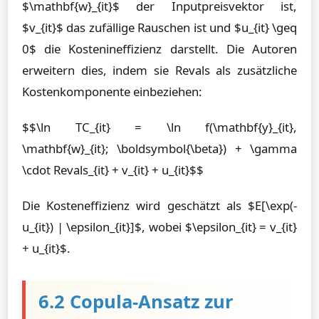
$\mathbf{w}_{it}$ der Inputpreisvektor ist,
$v_{it}$ das zufällige Rauschen ist und $u_{it} \geq
0$ die Kostenineffizienz darstellt. Die Autoren
erweitern dies, indem sie Revals als zusätzliche
Kostenkomponente einbeziehen:
$$\ln TC_{it} = \ln f(\mathbf{y}_{it},
\mathbf{w}_{it}; \boldsymbol{\beta}) + \gamma
\cdot Revals_{it} + v_{it} + u_{it}$$
Die Kosteneffizienz wird geschätzt als $E[\exp(-
u_{it}) | \epsilon_{it}]$, wobei $\epsilon_{it} = v_{it}
+ u_{it}$.
6.2 Copula-Ansatz zur