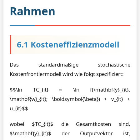
Rahmen
6.1 Kosteneffizienzmodell
Das standardmäßige stochastische
Kostenfrontiermodell wird wie folgt spezifiziert:
$$\ln TC_{it} = \ln f(\mathbf{y}_{it},
\mathbf{w}_{it}; \boldsymbol{\beta}) + v_{it} +
u_{it}$$
wobei $TC_{it}$ die Gesamtkosten sind,
$\mathbf{y}_{it}$ der Outputvektor ist,