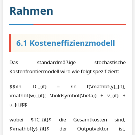
Rahmen
6.1 Kosteneffizienzmodell
Das standardmäßige stochastische
Kostenfrontiermodell wird wie folgt spezifiziert:
$$\ln TC_{it} = \ln f(\mathbf{y}_{it},
\mathbf{w}_{it}; \boldsymbol{\beta}) + v_{it} +
u_{it}$$
wobei $TC_{it}$ die Gesamtkosten sind,
$\mathbf{y}_{it}$ der Outputvektor ist,