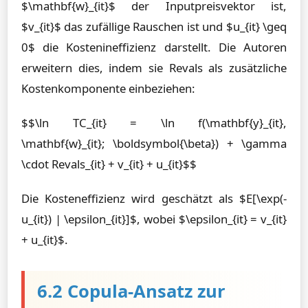
$\mathbf{w}_{it}$ der Inputpreisvektor ist,
$v_{it}$ das zufällige Rauschen ist und $u_{it} \geq
0$ die Kostenineffizienz darstellt. Die Autoren
erweitern dies, indem sie Revals als zusätzliche
Kostenkomponente einbeziehen:
$$\ln TC_{it} = \ln f(\mathbf{y}_{it},
\mathbf{w}_{it}; \boldsymbol{\beta}) + \gamma
\cdot Revals_{it} + v_{it} + u_{it}$$
Die Kosteneffizienz wird geschätzt als $E[\exp(-
u_{it}) | \epsilon_{it}]$, wobei $\epsilon_{it} = v_{it}
+ u_{it}$.
6.2 Copula-Ansatz zur