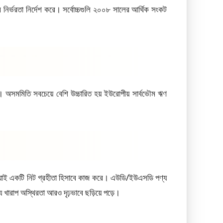
র নির্ভরতা নির্দেশ করে। সর্বোচ্চগুলি ২০০৮ সালের আর্থিক সংকট
%। অসমমিতি সবচেয়ে বেশি উচ্চারিত হয় ইউরোপীয় সার্বভৌম ঋণ
য়াই একটি নিট গ্রহীতা হিসাবে কাজ করে। এউডি/ইউএসডি পণ্য
ে খারাপ অস্থিরতা আরও দৃঢ়ভাবে ছড়িয়ে পড়ে।