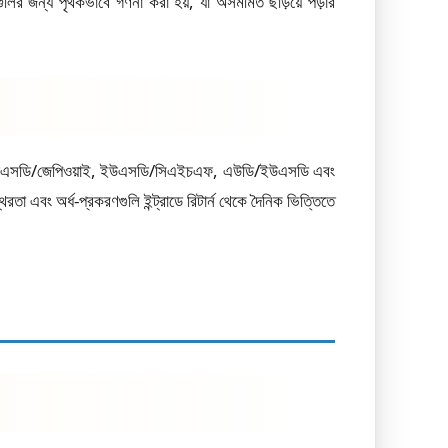
ুলির জন্য পৃথকভাবে গণনা করা হয়, যা অসমমিত ছড়িয়ে পড়ার
ডি, ইউএসডি/জেপিওয়াই, ইউএসডি/সিএইচএফ, এউডি/ইউএসডি এবং
 এবং অর্ধ-প্রকরণগুলি ইন্ট্রাডে রিটার্ন থেকে দৈনিক ভিত্তিতে