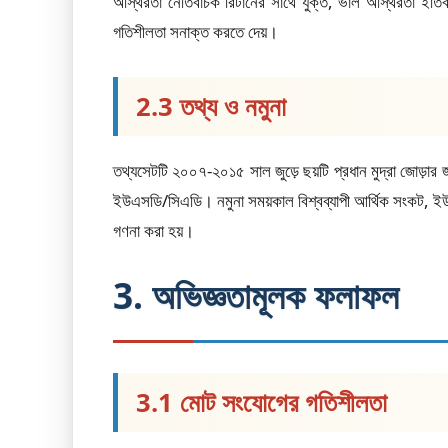
অস্থিরতা নেতিবাচক রিটার্নের সাথে যুক্ত, ভাল অস্থিরতা ইত
গতিশীলতা সনাক্ত করতে দেয়।
2.3 তথ্য ও নমুনা
তথ্যসেটটি ২০০৭-২০১৫ সাল জুড়ে ছয়টি প্রধান মুদ্রা জো
ইউএসডি/সিএডি। নমুনা সময়কাল বিশ্বব্যাপী আর্থিক সংকট, ইউরো
গণনা করা হয়।
3. অভিজ্ঞতামূলক ফলাফল
3.1 মোট সংযোগের গতিশীলতা