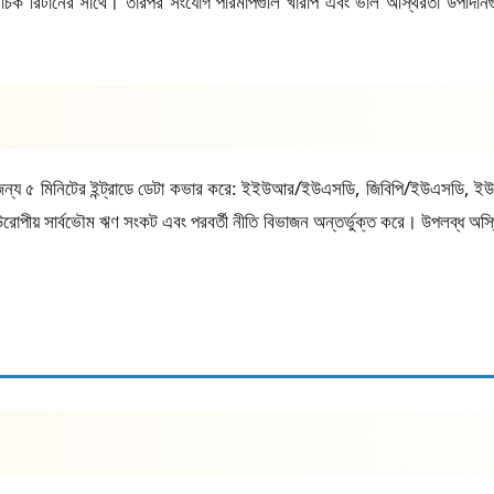
িবাচক রিটার্নের সাথে। তারপর সংযোগ পরিমাপগুলি খারাপ এবং ভাল অস্থিরতা উপাদানগ
ড়ার জন্য ৫ মিনিটের ইন্ট্রাডে ডেটা কভার করে: ইইউআর/ইউএসডি, জিবিপি/ইউএস
পীয় সার্বভৌম ঋণ সংকট এবং পরবর্তী নীতি বিভাজন অন্তর্ভুক্ত করে। উপলব্ধ অস্থিরতা