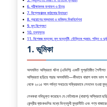
5. প্রযুক্তিগত বিবরণ ও গাণিতিক সূত্রায়ন
6. পরীক্ষামূলক ফলাফল ও চিত্র
7. বিশ্লেষণাত্মক কাঠামোর উদাহরণ
8. প্রয়োগের সম্ভাবনা ও ভবিষ্যৎ দিকনির্দেশনা
9. মূল বিশ্লেষণ
10. তথ্যসূত্র
11. বিশেষজ্ঞ মন্তব্য: মূল অন্তর্দৃষ্টি, যৌক্তিক প্রবাহ, শক্তি ও দুর্বলত
1. ভূমিকা
অসমমিত অস্থিরতা ঘটনা (এভিপি) একটি সুপ্রতিষ্ঠিত শৈলীগত 
অস্থিরতা ছড়িয়ে পড়ার অসমমিতি—কীভাবে খারাপ বনাম ভাল অ
থেকে ২০১৫ সাল পর্যন্ত সবচেয়ে সক্রিয়ভাবে লেনদেন হওয়া মুদ্
লেখকরা নথিভুক্ত করেছেন যে নেতিবাচক (খারাপ) অস্থিরতা ছড়িয
কেন্দ্রীয় ব্যাংকগুলির মধ্যে ভিন্নমুখী মুদ্রানীতি এবং পণ্য বা